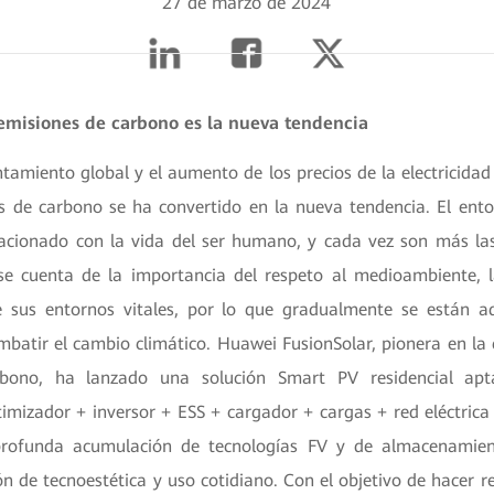
27 de marzo de 2024
 emisiones de carbono es la nueva tendencia
tamiento global y el aumento de los precios de la electricidad
s de carbono se ha convertido en la nueva tendencia. El ento
acionado con la vida del ser humano, y cada vez son más la
 cuenta de la importancia del respeto al medioambiente, la
de sus entornos vitales, por lo que gradualmente se están 
batir el cambio climático. Huawei FusionSolar, pionera en la 
rbono, ha lanzado una solución Smart PV residencial apt
timizador + inversor + ESS + cargador + cargas + red eléctric
rofunda acumulación de tecnologías FV y de almacenamie
ón de tecnoestética y uso cotidiano. Con el objetivo de hacer r