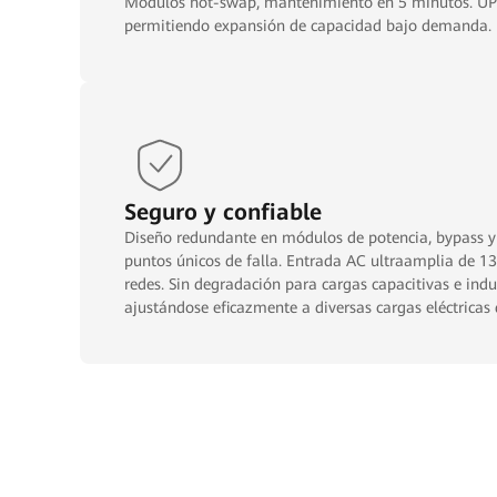
Módulos hot-swap, mantenimiento en 5 minutos. UP
permitiendo expansión de capacidad bajo demanda.
Seguro y confiable
Diseño redundante en módulos de potencia, bypass y
puntos únicos de falla. Entrada AC ultraamplia de 138–483 V, adaptándose a
redes. Sin degradación para cargas capacitivas e inductivas con PF > 0.5,
ajustándose eficazmente a diversas cargas eléctricas d