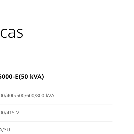
icas
5000-E(50 kVA)
00/400/500/600/800 kVA
00/415 V
A/3U