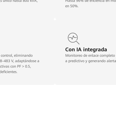
S único hasta 800 kVA,
Hasta 96% de eficiencia en modo en línea. Ahorro de espa
en 50%.
Con IA integrada
 control, eliminando
Monitoreo de enlace completo
a predictivo y generando alert
eficientes.