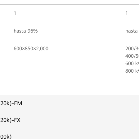
1
1
hasta 96%
hasta
600×850×2,000
200/3
400/5
600 k
800 k
-120k)-FM
120k)-FX
800k)