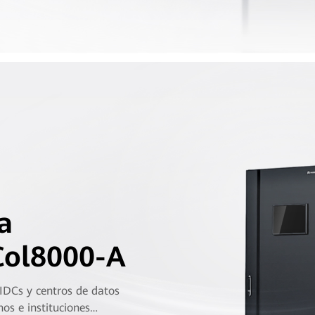
a
Col8000-A
 IDCs y centros de datos
os e instituciones