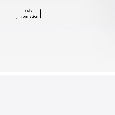
financieras
Más
información