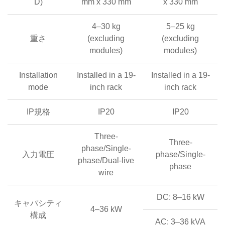
D)
mm x 330 mm
x 330 mm
4–30 kg
5–25 kg
重さ
(excluding
(excluding
modules)
modules)
Installation
Installed in a 19-
Installed in a 19-
mode
inch rack
inch rack
IP規格
IP20
IP20
Three-
Three-
phase/Single-
入力電圧
phase/Single-
phase/Dual-live
phase
wire
DC: 8–16 kW
キャパシティ
4–36 kW
構成
AC: 3–36 kVA