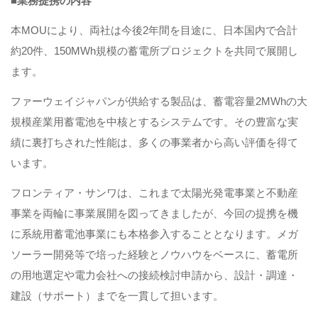
■業務提携の内容
本MOUにより、両社は今後2年間を目途に、日本国内で合計
約20件、150MWh規模の蓄電所プロジェクトを共同で展開し
ます。
ファーウェイジャパンが供給する製品は、蓄電容量2MWhの大
規模産業用蓄電池を中核とするシステムです。その豊富な実
績に裏打ちされた性能は、多くの事業者から高い評価を得て
います。
フロンティア・サンワは、これまで太陽光発電事業と不動産
事業を両輪に事業展開を図ってきましたが、今回の提携を機
に系統用蓄電池事業にも本格参入することとなります。メガ
ソーラー開発等で培った経験とノウハウをベースに、蓄電所
の用地選定や電力会社への接続検討申請から、設計・調達・
建設（サポート）までを一貫して担います。