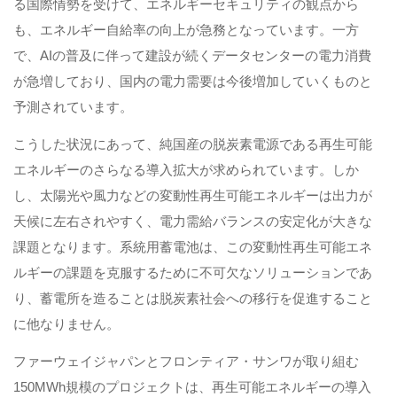
る国際情勢を受けて、エネルギーセキュリティの観点から
も、エネルギー自給率の向上が急務となっています。一方
で、AIの普及に伴って建設が続くデータセンターの電力消費
が急増しており、国内の電力需要は今後増加していくものと
予測されています。
こうした状況にあって、純国産の脱炭素電源である再生可能
エネルギーのさらなる導入拡大が求められています。しか
し、太陽光や風力などの変動性再生可能エネルギーは出力が
天候に左右されやすく、電力需給バランスの安定化が大きな
課題となります。系統用蓄電池は、この変動性再生可能エネ
ルギーの課題を克服するために不可欠なソリューションであ
り、蓄電所を造ることは脱炭素社会への移行を促進すること
に他なりません。
ファーウェイジャパンとフロンティア・サンワが取り組む
150MWh規模のプロジェクトは、再生可能エネルギーの導入