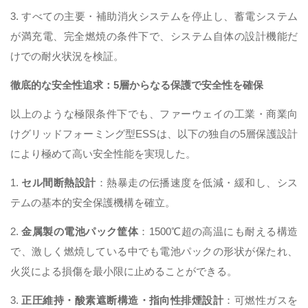
3. すべての主要・補助消火システムを停止し、蓄電システム
が満充電、完全燃焼の条件下で、システム自体の設計機能だ
けでの耐火状況を検証。
徹底的な安全性追求：5層からなる保護で安全性を確保
以上のような極限条件下でも、ファーウェイの工業・商業向
けグリッドフォーミング型ESSは、以下の独自の5層保護設計
により極めて高い安全性能を実現した。
1.
セル間断熱設計
：熱暴走の伝播速度を低減・緩和し、シス
テムの基本的安全保護機構を確立。
2.
金属製の電池パック筐体
：1500℃超の高温にも耐える構造
で、激しく燃焼している中でも電池パックの形状が保たれ、
火災による損傷を最小限に止めることができる。
3.
正圧維持・酸素遮断構造・指向性排煙設計
：可燃性ガスを