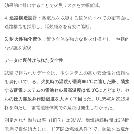
効果的に排出することで火災リスクを大幅低減。
4.
迷路構造設計
：蓄電池を収容する筐体のすべての密閉面に
迷路構造を採用し、延焼経路を有効に遮断。
5.
耐火性強化筐体
：筐体全体を強力な耐火仕様とし、包括的
な保護を実現。
データに裏付けられた安全性
試験で得られたデータは、本システムの高い安全性と信頼性
を裏付けている。
火災時の温度が最高961℃に達した際、隣接
する蓄電システムの電池セル最高温度は45.3℃にとどまり、セ
ルの圧力開放弁作動温度を大きく下回った
。UL9540A:2025規
格を満たし、蓄電池筐体間での延焼は発生しなかった。
測定された熱放出率（HRR）は3MW、燃焼継続時間は3時間
未満で自然鎮火した。ドア開放燃焼条件下で、熱量を迅速か