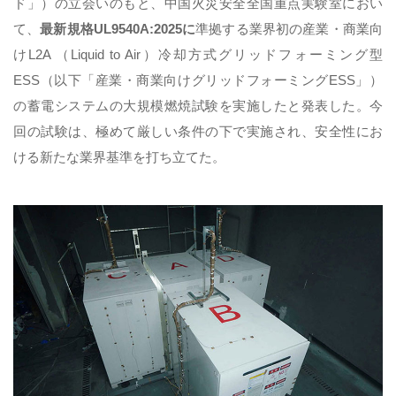
ド」）の立会いのもと、中国火災安全全国重点実験室におい
て、
最新規格UL9540A:2025に
準拠する業界初の産業・商業向
けL2A （Liquid to Air）冷却方式グリッドフォーミング型
ESS（以下「産業・商業向けグリッドフォーミングESS」）
の蓄電システムの大規模燃焼試験を実施したと発表した。今
回の試験は、極めて厳しい条件の下で実施され、安全性にお
ける新たな業界基準を打ち立てた。