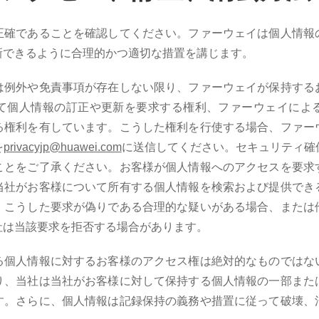
正確であることを確認してください。ファーウェイは個人情報
新できるように合理的かつ適切な措置を講じます。
は例外や免責事項が存在しない限り、ファーウェイが保持する
て個人情報の訂正や更新を要求する権利、ファーウェイによ
る権利を有しています。こうした権利を行使する場合、ファー
を
privacyjp@huawei.com
に送信してください。セキュリティ確
ことをご了承ください。お客様が個人情報へのアクセスを要求
当社がお客様について所有する個人情報を検索および提供でき
。こうした要求が偽りである合理的な疑いがある場合、または
社は当該要求を拒否する場合があります。
る個人情報に対するお客様のアクセス権は絶対的なものではな
り、当社は当社がお客様に対して保持する個人情報の一部また
す。さらに、個人情報は記録保持の義務や措置に従って破壊、