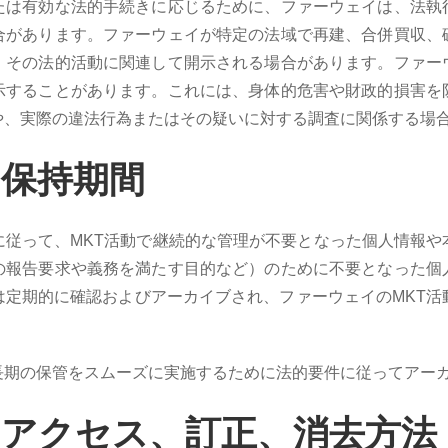
たは有効な法的手続きに応じるために、ファーウェイは、法執
合があります。ファーウェイが特定の法域で再建、合併買収、
、その法的活動に関連して開示される場合があります。ファー
示することがあります。これには、身体的危害や財政的損害を
や、実際の違法行為またはその疑いに対する調査に関係する場
の保持期間
に従って、MKT活動で継続的な管理が不要となった個人情報や
の報告要求や義務を満たす目的など）のために不要となった個
は定期的に確認およびアーカイブされ、ファーウェイのMKT活
。
長期の保管をスムーズに実施するために法的要件に従ってアー
のアクセス、訂正、消去方法