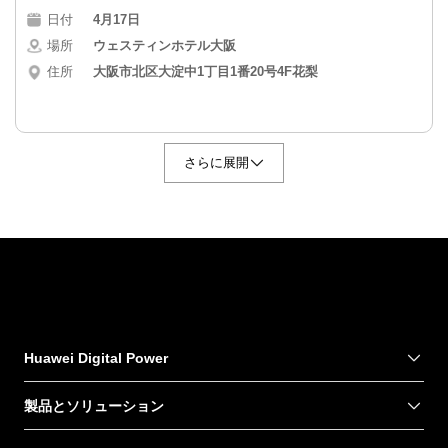
日付
4月17日
場所
ウェスティンホテル大阪
住所
大阪市北区大淀中1丁目1番20号4F花梨
さらに展開
東京
日付
4月24日
Huawei Digital Power
場所
有明交流体験センター
住所
東京都江東区有明3-7-18有明セントラルタワー17F
製品とソリューション