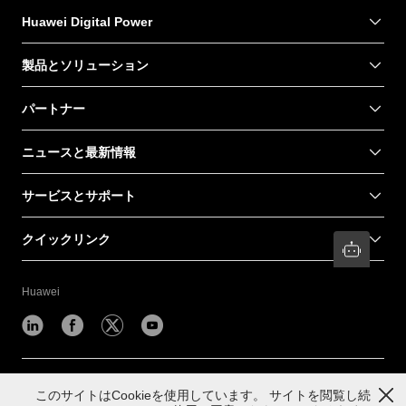
金沢
Huawei Digital Power
製品とソリューション
パートナー
日付
4月24日
ニュースと最新情報
場所
ANAホリデイ・イン 金沢スカイ
住所
石川県金沢市武蔵町15-1
サービスとサポート
クイックリンク
Huawei
東京
©
2026
このサイトはCookieを使用しています。 サイトを閲覧し続