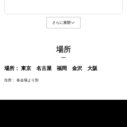
さらに展開
名古屋
場所
場所：
東京 名古屋 福岡 金沢 大阪
日付
4月15日
住所：
各会場より別
場所
名古屋観光ホテル
住所
愛知県名古屋市中区錦1丁目19-30