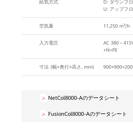
給気方式
D: ダウンフ
U: アップフ
空気量
11,250 m³/h
入力電圧
AC 380～415V
+N+PE
寸法 (幅×奥行×高さ, mm)
900×900×200
NetCol8000-Aのデータシート
FusionCol8000-Aのデータシート