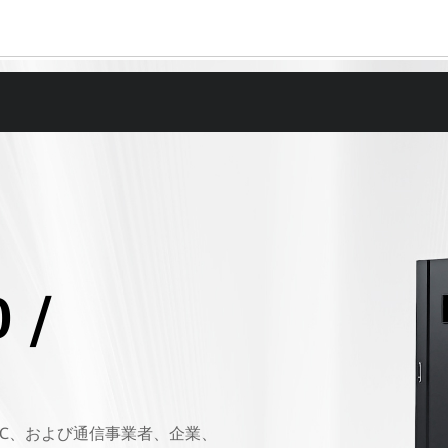
 /
DC、および通信事業者、企業、