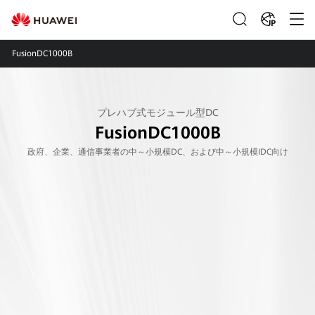
JP
FusionDC1000B
プレハブ式モジュール型DC
FusionDC1000B
政府、企業、通信事業者の中～小規模DC、および中～小規模IDC向け