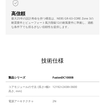
高信頼
最大25年の設計寿命を持つ構造は、NEBS GR-63-CORE Zone 3の
耐震要件とビューフォート風力階級12の耐風要件に準拠し、過酷
な条件下でも揺るぎない信頼性を提供します。
技術仕様
製品シリーズ
FusionDC1000B
コアモジュールの寸法 (長さ×幅×
12192×2438×3600
高さ, mm)
電源アーキテクチャ
2N