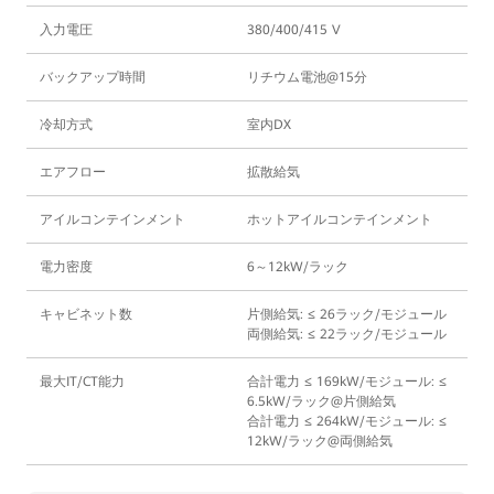
入力電圧
380/400/415 V
バックアップ時間
リチウム電池@15分
冷却方式
室内DX
エアフロー
拡散給気
アイルコンテインメント
ホットアイルコンテインメント
電力密度
6～12kW/ラック
キャビネット数
片側給気: ≤ 26ラック/モジュール
両側給気: ≤ 22ラック/モジュール
最大IT/CT能力
合計電力 ≤ 169kW/モジュール: ≤
6.5kW/ラック@片側給気
合計電力 ≤ 264kW/モジュール: ≤
12kW/ラック@両側給気