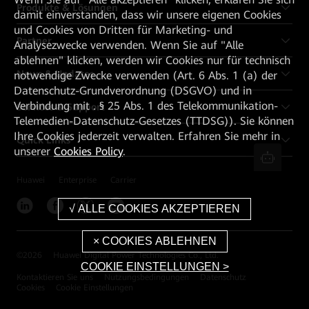
Produkte & Lösungen
damit einverstanden, dass wir unsere eigenen Cookies
und Cookies von Dritten für Marketing- und
Partner
Analysezwecke verwenden. Wenn Sie auf "Alle
ablehnen" klicken, werden wir Cookies nur für technisch
News & Updates
notwendige Zwecke verwenden (Art. 6 Abs. 1 (a) der
Datenschutz-Grundverordnung (DSGVO) und in
Verbindung mit . § 25 Abs. 1 des Telekommunikation-
Services & Support
Telemedien-Datenschutz-Gesetzes (TTDSG)). Sie können
Ihre Cookies jederzeit verwalten. Erfahren Sie mehr in
Quick Links
unserer
Cookies Policy
.
Huawei
Enterprise
Carrier
©
2026
Huawei Digital Power Technologies Co., Ltd.
COOKIE EINSTELLUNGEN >
Kontaktieren Sie uns
Nutzungsbedingungen
Datenschutz
Cookies
Cookie Einstellungen