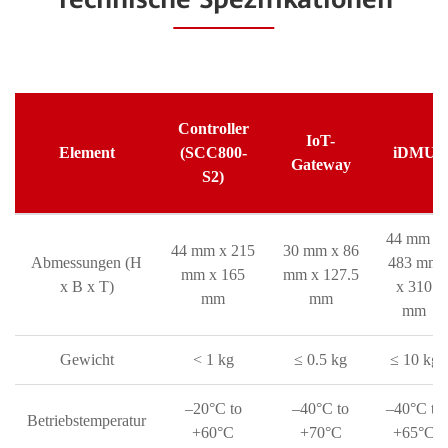
Controller
IoT-
Element
(SCC800-
iDMU
Gateway
S2)
44 mm x
44 mm x 215
30 mm x 86
Abmessungen (H
483 mm
mm x 165
mm x 127.5
x B x T)
x 310
mm
mm
mm
Gewicht
< 1 kg
≤ 0.5 kg
≤ 10 kg
–20°C to
–40°C to
–40°C to
Betriebstemperatur
+60°C
+70°C
+65°C