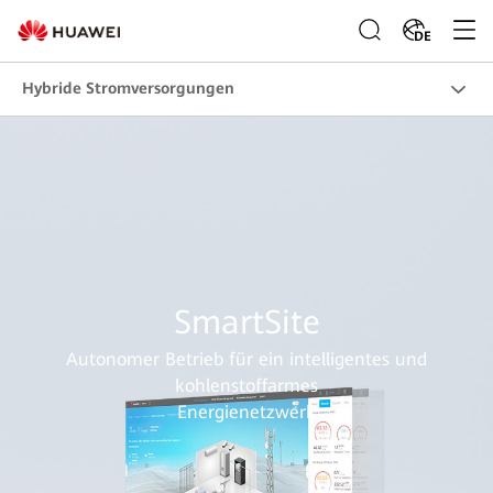
DE
Hybride Stromversorgungen
SmartSite
Autonomer Betrieb für ein intelligentes und
kohlenstoffarmes
Energienetzwerk