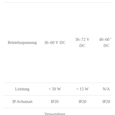
36–72 V
40–60 V
Betriebsspannung
36–60 V DC
DC
DC
Leistung
< 50 W
< 15 W
N/A
IP-Schutzart
IP20
IP20
IP20
Verwendung