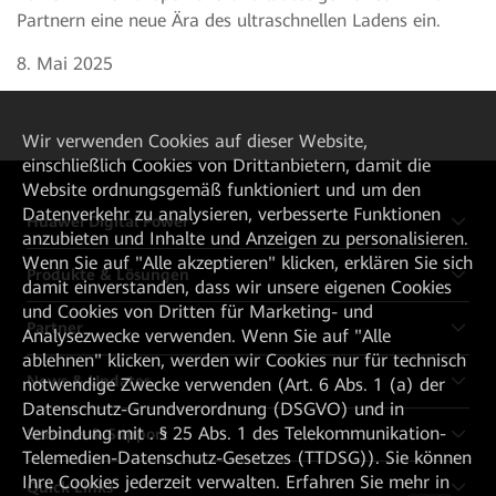
Partnern eine neue Ära des ultraschnellen Ladens ein.
8. Mai 2025
Wir verwenden Cookies auf dieser Website,
einschließlich Cookies von Drittanbietern, damit die
Website ordnungsgemäß funktioniert und um den
Datenverkehr zu analysieren, verbesserte Funktionen
Huawei Digital Power
anzubieten und Inhalte und Anzeigen zu personalisieren.
Wenn Sie auf "Alle akzeptieren" klicken, erklären Sie sich
Produkte & Lösungen
damit einverstanden, dass wir unsere eigenen Cookies
und Cookies von Dritten für Marketing- und
Partner
Analysezwecke verwenden. Wenn Sie auf "Alle
ablehnen" klicken, werden wir Cookies nur für technisch
News & Updates
notwendige Zwecke verwenden (Art. 6 Abs. 1 (a) der
Datenschutz-Grundverordnung (DSGVO) und in
Verbindung mit . § 25 Abs. 1 des Telekommunikation-
Services & Support
Telemedien-Datenschutz-Gesetzes (TTDSG)). Sie können
Ihre Cookies jederzeit verwalten. Erfahren Sie mehr in
Quick Links