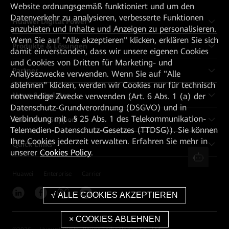
Website ordnungsgemäß funktioniert und um den
Datenverkehr zu analysieren, verbesserte Funktionen
Huawei Digital Power
anzubieten und Inhalte und Anzeigen zu personalisieren.
Wenn Sie auf "Alle akzeptieren" klicken, erklären Sie sich
Produkte & Lösungen
damit einverstanden, dass wir unsere eigenen Cookies
und Cookies von Dritten für Marketing- und
Partner
Analysezwecke verwenden. Wenn Sie auf "Alle
ablehnen" klicken, werden wir Cookies nur für technisch
News & Updates
notwendige Zwecke verwenden (Art. 6 Abs. 1 (a) der
Datenschutz-Grundverordnung (DSGVO) und in
Verbindung mit . § 25 Abs. 1 des Telekommunikation-
Services & Support
Telemedien-Datenschutz-Gesetzes (TTDSG)). Sie können
Ihre Cookies jederzeit verwalten. Erfahren Sie mehr in
Quick Links
unserer
Cookies Policy
.
Huawei
Enterprise
Carrier