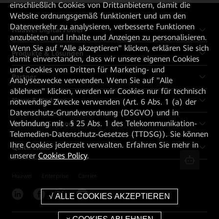
einschließlich Cookies von Drittanbietern, damit die
Website ordnungsgemäß funktioniert und um den
Datenverkehr zu analysieren, verbesserte Funktionen
Huawei Digital Power
anzubieten und Inhalte und Anzeigen zu personalisieren.
Wenn Sie auf "Alle akzeptieren" klicken, erklären Sie sich
Produkte & Lösungen
damit einverstanden, dass wir unsere eigenen Cookies
und Cookies von Dritten für Marketing- und
Partner
Analysezwecke verwenden. Wenn Sie auf "Alle
ablehnen" klicken, werden wir Cookies nur für technisch
News & Updates
notwendige Zwecke verwenden (Art. 6 Abs. 1 (a) der
Datenschutz-Grundverordnung (DSGVO) und in
Verbindung mit . § 25 Abs. 1 des Telekommunikation-
Services & Support
Telemedien-Datenschutz-Gesetzes (TTDSG)). Sie können
Ihre Cookies jederzeit verwalten. Erfahren Sie mehr in
Quick Links
unserer
Cookies Policy
.
Huawei
Enterprise
Carrier