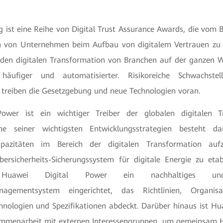
ng ist eine Reihe von Digital Trust Assurance Awards, die vom BS
n von Unternehmen beim Aufbau von digitalem Vertrauen zu 
den digitalen Transformation von Branchen auf der ganzen W
häufiger und automatisierter. Risikoreiche Schwachste
e treiben die Gesetzgebung und neue Technologien voran.
ower ist ein wichtiger Treiber der globalen digitalen 
ine seiner wichtigsten Entwicklungsstrategien besteht dari
skapazitäten im Bereich der digitalen Transformation au
ersicherheits-Sicherungssystem für digitale Energie zu eta
awei Digital Power ein nachhaltiges und 
nagementsystem eingerichtet, das Richtlinien, Organisa
ologien und Spezifikationen abdeckt. Darüber hinaus ist Hu
sammenarbeit mit externen Interessengruppen, um gemeinsam 