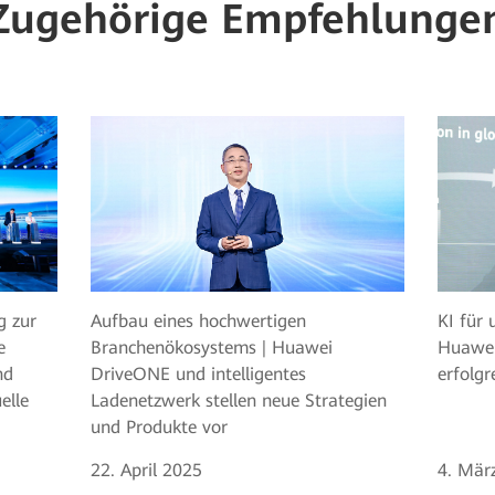
Zugehörige Empfehlunge
Aufbau eines hochwertigen
g zur
KI für 
Branchenökosystems | Huawei
e
Huawei
DriveONE und intelligentes
nd
erfolgr
Ladenetzwerk stellen neue Strategien
elle
und Produkte vor
22. April 2025
4. Mär