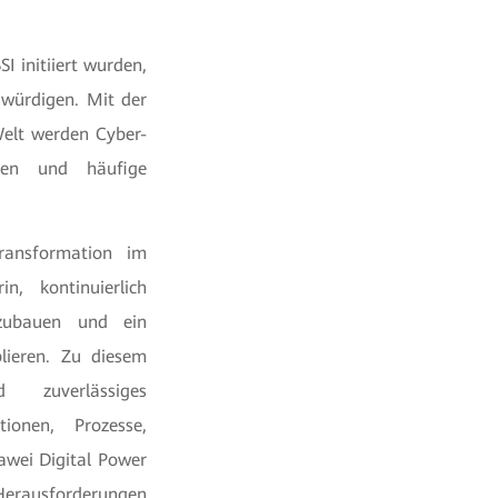
I initiiert wurden,
würdigen. Mit der
elt werden Cyber-
llen und häufige
Transformation im
n, kontinuierlich
fzubauen und ein
blieren. Zu diesem
zuverlässiges
tionen, Prozesse,
awei Digital Power
Herausforderungen