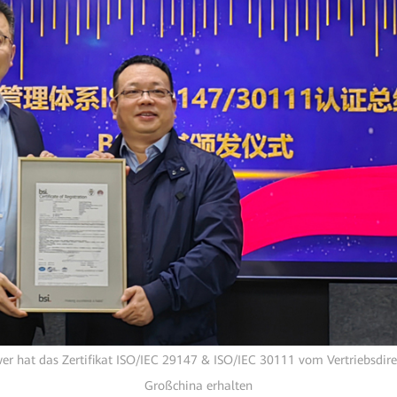
r hat das Zertifikat ISO/IEC 29147 & ISO/IEC 30111 vom Vertriebsdire
Großchina erhalten