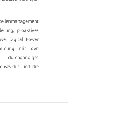
hstellenmanagement
erung, proaktives
wei Digital Power
timmung mit den
urchgängiges
enszyklus und die