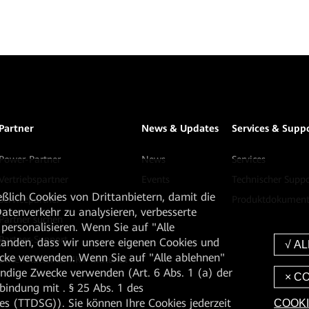
Partner
News & Updates
Services & Supp
Power-Partner
News
Services
Vertriebspartner
Events
Technischer Suppo
ßlich Cookies von Drittanbietern, damit die
Servicepartner
Produktdokument
tenverkehr zu analysieren, verbesserte
Partner suchen
personalisieren. Wenn Sie auf "Alle
Partner-Support
rstanden, dass wir unsere eigenen Cookies und
cke verwenden. Wenn Sie auf "Alle ablehnen"
Datenblätter & MKT-Material
endige Zwecke verwenden (Art. 6 Abs. 1 (a) der
ndung mit . § 25 Abs. 1 des
 (TTDSG)). Sie können Ihre Cookies jederzeit
COOKI