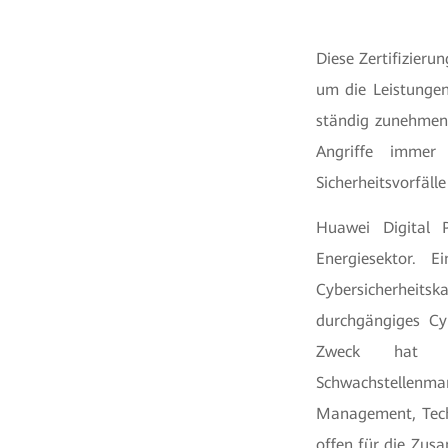
Diese Zertifizieru
um die Leistunge
ständig zunehmen
Angriffe immer 
Sicherheitsvorfäll
Huawei Digital P
Energiesektor. E
Cybersicherheit
durchgängiges Cyb
Zweck hat Hu
Schwachstellenma
Management, Techn
offen für die Zu