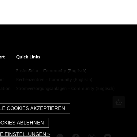
ort
Quick Links
FusionSolar – Community (Englisch)
rt
Rechenzentren – Community (Englisch)
ation
Stromversorgungsanlagen – Community (Englisch)
E EINSTELLUNGEN >