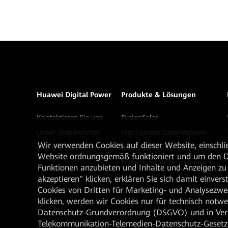
Huawei Digital Power
Produkte & Lösungen
Kontaktieren Sie uns
FusionSolar
Unser Unternehmen
Intelligentes Ladenetzwerk
Wir verwenden Cookies auf dieser Website, einschlie
Erfolgsgeschichten
Rechenzentrums-Infrastruktur
Website ordnungsgemäß funktioniert und um den Da
Hybride Stromversorgungen
Funktionen anzubieten und Inhalte und Anzeigen zu 
akzeptieren" klicken, erklären Sie sich damit einve
Cookies von Dritten für Marketing- und Analysezwe
klicken, werden wir Cookies nur für technisch notw
Datenschutz-Grundverordnung (DSGVO) und in Verbi
Telekommunikation-Telemedien-Datenschutz-Gesetzes
Huawei
Enterprise
Carrier