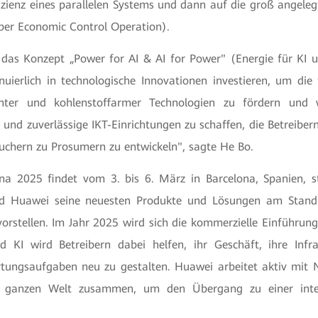
fizienz eines parallelen Systems und dann auf die groß angel
er Economic Control Operation).
 das Konzept „Power for AI & AI for Power" (Energie für KI u
uierlich in technologische Innovationen investieren, um die t
igenter und kohlenstoffarmer Technologien zu fördern und 
und zuverlässige IKT-Einrichtungen zu schaffen, die Betreibern
uchern zu Prosumern zu entwickeln", sagte He Bo.
a 2025 findet vom 3. bis 6. März in Barcelona, Spanien, s
rd Huawei seine neuesten Produkte und Lösungen am Stand
vorstellen. Im Jahr 2025 wird sich die kommerzielle Einführu
d KI wird Betreibern dabei helfen, ihr Geschäft, ihre Infr
tungsaufgaben neu zu gestalten. Huawei arbeitet aktiv mit 
r ganzen Welt zusammen, um den Übergang zu einer intel