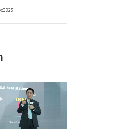
mwc2025
n