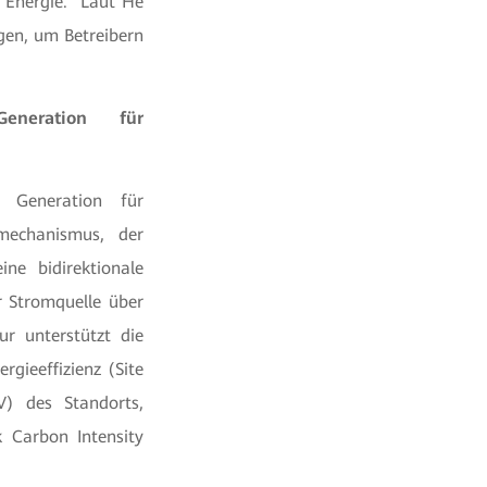
r Energie.“ Laut He
gen, um Betreibern
eneration für
n Generation für
emechanismus, der
ne bidirektionale
r Stromquelle über
ur unterstützt die
rgieeffizienz (Site
V) des Standorts,
k Carbon Intensity