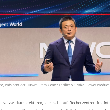
Bo, Präsident der Huawei Data Center Facility & Critical Power Product 
 Netzwerkarchitekturen, die sich auf Rechenzentren im intel