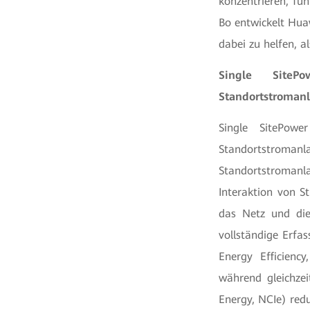
konzentrieren, füh
Bo entwickelt Hua
dabei zu helfen, a
Single SiteP
Standortstroman
Single SitePowe
Standortstromanl
Standortstromanl
Interaktion von S
das Netz und die 
vollständige Erfas
Energy Efficienc
während gleichzei
Energy, NCIe) redu