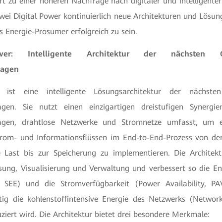
rt zu einer höheren Nachfrage nach digitaler und intelligente
wei Digital Power kontinuierlich neue Architekturen und Lösun
ls Energie-Prosumer erfolgreich zu sein.
ower: Intelligente Architektur der nächsten G
lagen
r ist eine intelligente Lösungsarchitektur der nächste
agen. Sie nutzt einen einzigartigen dreistufigen Synergi
agen, drahtlose Netzwerke und Stromnetze umfasst, um ei
trom- und Informationsflüssen im End-to-End-Prozess von de
Last bis zur Speicherung zu implementieren. Die Architekt
sung, Visualisierung und Verwaltung und verbessert so die Ene
y, SEE) und die Stromverfügbarkeit (Power Availability, PA
tig die kohlenstoffintensive Energie des Netzwerks (Networ
ziert wird. Die Architektur bietet drei besondere Merkmale: