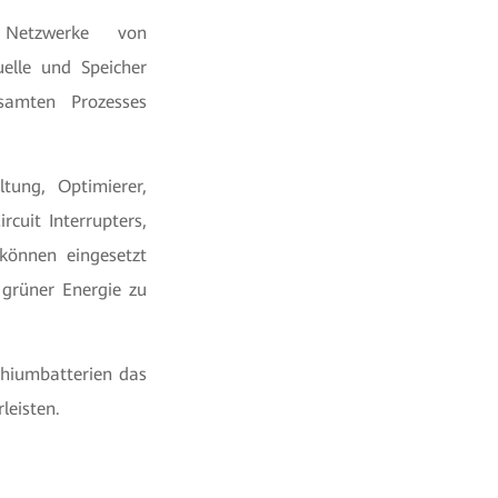
 Netzwerke von
elle und Speicher
samten Prozesses
tung, Optimierer,
rcuit Interrupters,
können eingesetzt
grüner Energie zu
ithiumbatterien das
leisten.