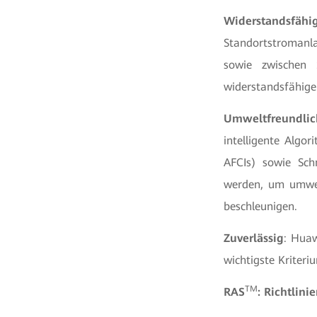
Widerstandsfähi
Standortstromanl
sowie zwischen 
widerstandsfähige
Umweltfreundlic
intelligente Algor
AFCIs) sowie Sch
werden, um umwel
beschleunigen.
Zuverlässig
: Huaw
wichtigste Kriteri
TM
RAS
: Richtlin