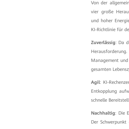
Von der allgemei
vier große Heraus
und hoher Energi
KI-Richtlinie für
Zuverlässig
: Da d
Herausforderung. 
Management und pr
gesamten Lebenszy
Agil
: KI-Rechenze
Entkopplung aufw
schnelle Bereitste
Nachhaltig
: Die 
Der Schwerpunkt d