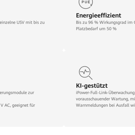
Energieeffizient
inzelne USV mit bis zu
Bis zu 96 % Wirkungsgrad im O
Platzbedarf um 50 %
KI-gestützt
uerungsmodule zur
iPower-Full-Link-Überwachung,
vorausschauender Wartung, mi
V AC, geeignet für
Warnmeldungen bei Ausfall w
ktiven Lasten mit einem
chiedenste Lasttypen