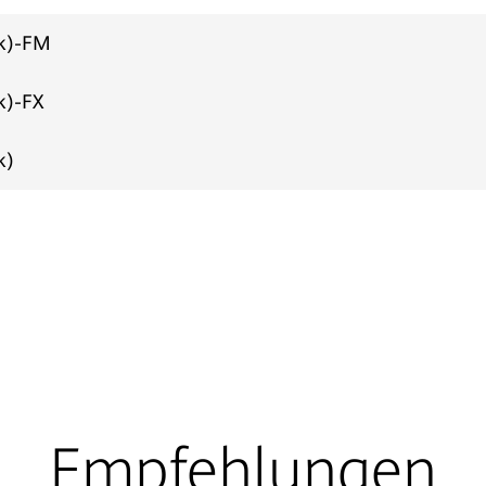
120k)-FM
20k)-FX
0k)
Empfehlungen