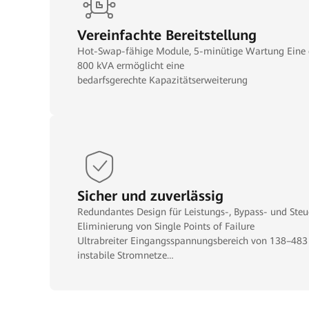
Vereinfachte Bereitstellung
Hot-Swap-fähige Module, 5-minütige Wartung Eine e
800 kVA ermöglicht eine
bedarfsgerechte Kapazitätserweiterung
Sicher und zuverlässig
Redundantes Design für Leistungs-, Bypass- und Ste
Eliminierung von Single Points of Failure
Ultrabreiter Eingangsspannungsbereich von 138–483 
instabile Stromnetze
Keine Leistungsreduzierung bei kapazitiven und indu
Leistungsfaktor > 0,5 – optimal abgestimmt auf vers