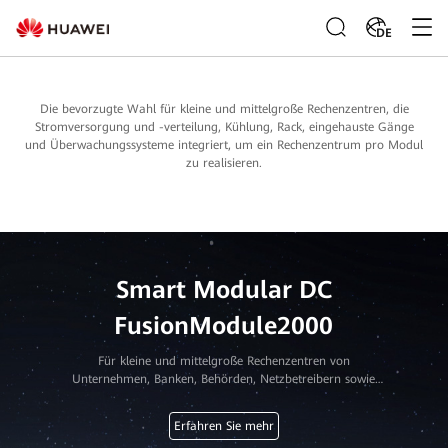
DE
Die bevorzugte Wahl für kleine und mittelgroße Rechenzentren, die
Stromversorgung und -verteilung, Kühlung, Rack, eingehauste Gänge
und Überwachungssysteme integriert, um ein Rechenzentrum pro Modul
zu realisieren.
Smart Modular DC
FusionModule2000
Für kleine und mittelgroße Rechenzentren von
Unternehmen, Banken, Behörden, Netzbetreibern sowie
Bildungs- und Gesundheitseinrichtungen
Erfahren Sie mehr