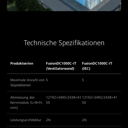
Technische Spezifikationen
Produktserien
FusionDC1000C-IT
FusionDC1000C-IT
(Ventilatorwand)
(IEC)
Maximale Anzahl von
5
5
Stapelebenen
Abmessung des
12192×3495/2438×41
12192×3495/2438×41
Kernmoduls (L×B×H,
50
50
mm)
Leistungsarchitektur
2N
2N