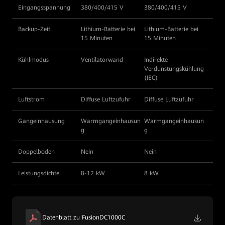
Eingangsspannung
380/400/415 V
380/400/415 V
Backup-Zeit
Lithium-Batterie bei
Lithium-Batterie bei
15 Minuten
15 Minuten
Kühlmodus
Ventilatorwand
Indirekte
Verdunstungskühlung
(IEC)
Luftstrom
Diffuse Luftzufuhr
Diffuse Luftzufuhr
Gangeinhausung
Warmgangeinhausun
Warmgangeinhausun
g
g
Doppelboden
Nein
Nein
Leistungsdichte
8-12 kW
8 kW
Datenblatt zu FusionDC1000C