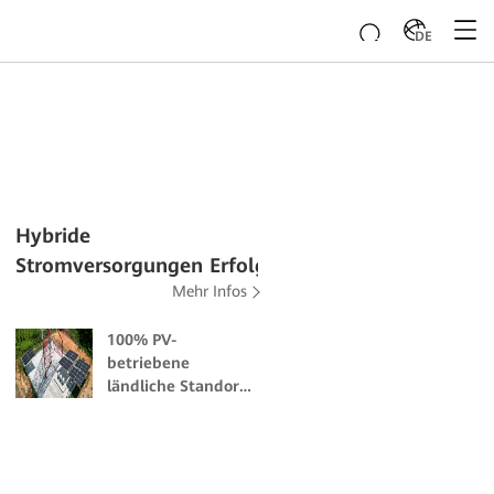
DE
Hybride
Stromversorgungen Erfolgsgeschichten
Mehr Infos
100% PV-
betriebene
ländliche Standorte
überbrücken die
digitale Kluft in
Malaysia